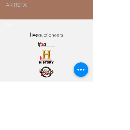
ARTISTA
BIO
© 2021 ICON
BELLAS ARTES
INFO@ICONFINEARTS.COM
702.751.8849
.
4815 W
RUSSELL RD LAS VEGAS,