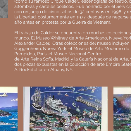
(como su famoso Cirque Calder), escenografía de teatro, d
alfombras y carteles políticos.
Fue honrado por el Servici
con un juego de cinco sellos de 32 centavos en 1998, y re
la Libertad, póstumamente en 1977, después de negarse a 
año antes en protesta por la Guerra de Vietnam.
El trabajo de Calder se encuentra en muchas coleccione
mundo. El Museo Whitney de Arte Americano, Nueva York,
Alexander Calder.
Otras colecciones del museo incluyen
Guggenheim, Nueva York; el Museo de Arte Moderno de 
Pompidou, París; el Museo Nacional Centro
de Arte Reina Sofía, Madrid; y la Galería Nacional de Arte
dos piezas expuestas en la colección de arte Empire Sta
A. Rockefeller en Albany, NY.