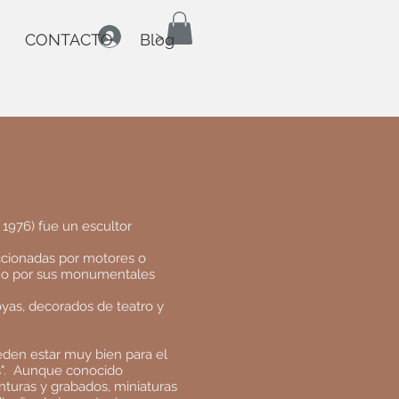
>
CONTACTO
Blog
 1976) fue un escultor
accionadas por motores o
como por sus monumentales
joyas, decorados de teatro y
pueden estar muy bien para el
".
Aunque conocido
nturas y grabados, miniaturas