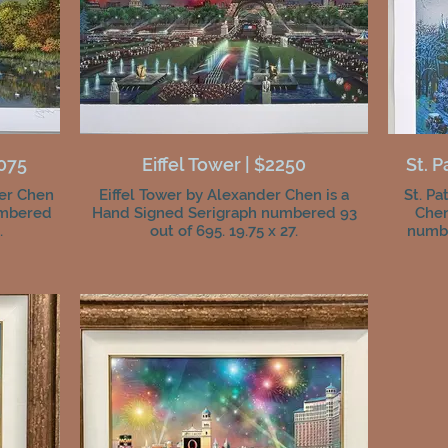
2075
Eiffel Tower | $2250
St. P
der Chen
Eiffel Tower by Alexander Chen is a
St. Pa
umbered
Hand Signed Serigraph numbered 93
Chen
.
out of 695. 19.75 x 27.
numbe