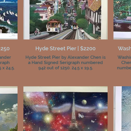
2250
Hyde Street Pier | $2200
Wash
ander
Hyde Street Pier by Alexander Chen is
Washi
graph
a Hand Signed Serigraph numbered
Chen
 x 24.5.
942 out of 1250. 24.5 x 19.5.
number