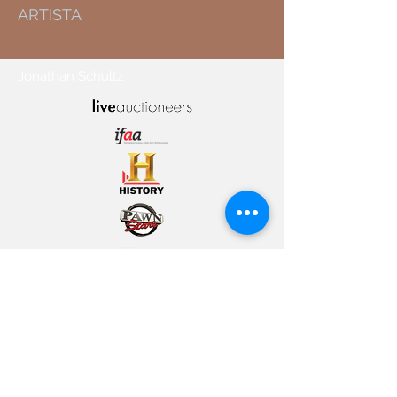
ARTISTA
Jonathan Schultz
© 2021 ICON
BELLAS ARTES
INFO@ICONFINEARTS.COM
702.751.8849
.
4815 W
RUSSELL RD LAS VEGAS,